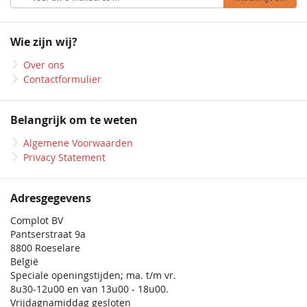
u
op
onze
Wie zijn wij?
nieuwsbrief
Over ons
Contactformulier
Belangrijk om te weten
Algemene Voorwaarden
Privacy Statement
Adresgegevens
Complot BV
Pantserstraat 9a
8800 Roeselare
België
Speciale openingstijden; ma. t/m vr.
8u30-12u00 en van 13u00 - 18u00.
Vrijdagnamiddag gesloten