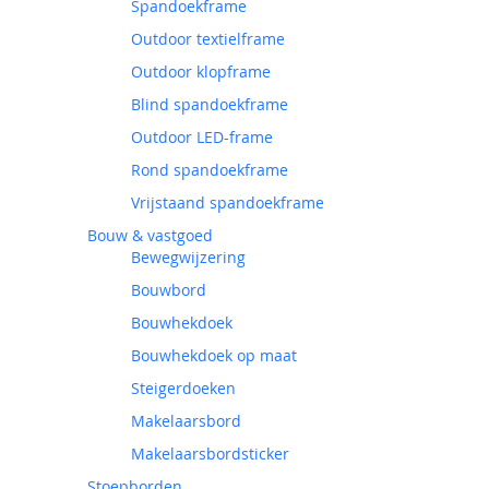
Spandoekframe
Outdoor textielframe
Outdoor klopframe
Blind spandoekframe
Outdoor LED-frame
Rond spandoekframe
Vrijstaand spandoekframe
Bouw & vastgoed
Bewegwijzering
Bouwbord
Bouwhekdoek
Bouwhekdoek op maat
Steigerdoeken
Makelaarsbord
Makelaarsbordsticker
Stoepborden