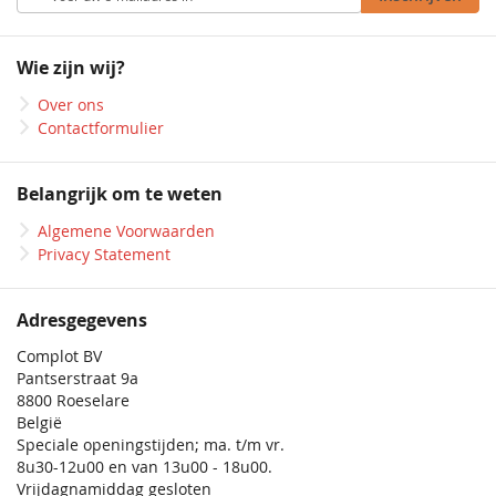
u
op
onze
Wie zijn wij?
nieuwsbrief
Over ons
Contactformulier
Belangrijk om te weten
Algemene Voorwaarden
Privacy Statement
Adresgegevens
Complot BV
Pantserstraat 9a
8800 Roeselare
België
Speciale openingstijden; ma. t/m vr.
8u30-12u00 en van 13u00 - 18u00.
Vrijdagnamiddag gesloten