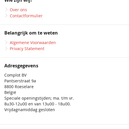
Wie zijn wij?
nieuwsbrief
Over ons
Contactformulier
Belangrijk om te weten
Algemene Voorwaarden
Privacy Statement
Adresgegevens
Complot BV
Pantserstraat 9a
8800 Roeselare
België
Speciale openingstijden; ma. t/m vr.
8u30-12u00 en van 13u00 - 18u00.
Vrijdagnamiddag gesloten