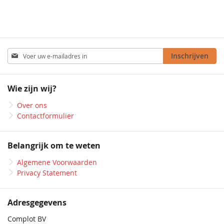
Abonneer
Inschrijven
u
op
onze
Wie zijn wij?
nieuwsbrief
Over ons
Contactformulier
Belangrijk om te weten
Algemene Voorwaarden
Privacy Statement
Adresgegevens
Complot BV