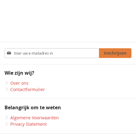
Abonneer
Inschrijven
u
op
onze
Wie zijn wij?
nieuwsbrief
Over ons
Contactformulier
Belangrijk om te weten
Algemene Voorwaarden
Privacy Statement