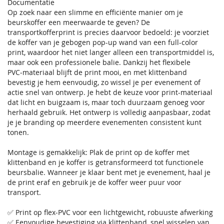
Documentatie
Op zoek naar een slimme en efficiënte manier om je
beurskoffer een meerwaarde te geven? De
transportkofferprint is precies daarvoor bedoeld: je voorziet
de koffer van je gebogen pop-up wand van een full-color
print, waardoor het niet langer alleen een transportmiddel is,
maar ook een professionele balie. Dankzij het flexibele
PVC‑materiaal blijft de print mooi, en met klittenband
bevestig je hem eenvoudig, zo wissel je per evenement of
actie snel van ontwerp. Je hebt de keuze voor print-materiaal
dat licht en buigzaam is, maar toch duurzaam genoeg voor
herhaald gebruik. Het ontwerp is volledig aanpasbaar, zodat
je je branding op meerdere evenementen consistent kunt
tonen.
Montage is gemakkelijk: Plak de print op de koffer met
klittenband en je koffer is getransformeerd tot functionele
beursbalie. Wanneer je klaar bent met je evenement, haal je
de print eraf en gebruik je de koffer weer puur voor
transport.
✅ Print op flex‑PVC voor een lichtgewicht, robuuste afwerking
✅ Eenvoudige bevestiging via klittenband, snel wisselen van