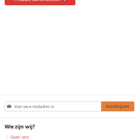
Abonneer
Inschrijven
u
op
onze
Wie zijn wij?
nieuwsbrief
Over ons