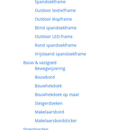
Spandoekframe
Outdoor textielframe
Outdoor klopframe
Blind spandoekframe
Outdoor LED-frame
Rond spandoekframe
Vrijstaand spandoekframe
Bouw & vastgoed
Bewegwijzering
Bouwbord
Bouwhekdoek
Bouwhekdoek op maat
Steigerdoeken
Makelaarsbord
Makelaarsbordsticker
Stoepborden