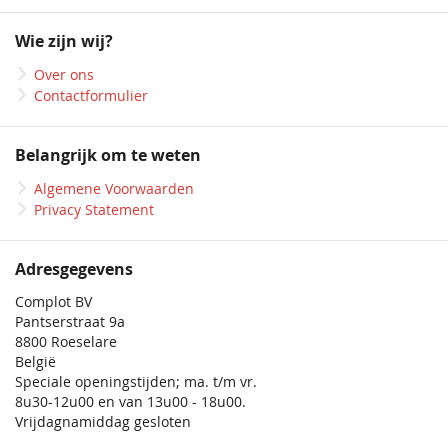
op
onze
Wie zijn wij?
nieuwsbrief
Over ons
Contactformulier
Belangrijk om te weten
Algemene Voorwaarden
Privacy Statement
Adresgegevens
Complot BV
Pantserstraat 9a
8800 Roeselare
België
Speciale openingstijden; ma. t/m vr.
8u30-12u00 en van 13u00 - 18u00.
Vrijdagnamiddag gesloten