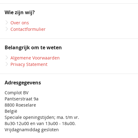
op
onze
Wie zijn wij?
nieuwsbrief
Over ons
Contactformulier
Belangrijk om te weten
Algemene Voorwaarden
Privacy Statement
Adresgegevens
Complot BV
Pantserstraat 9a
8800 Roeselare
België
Speciale openingstijden; ma. t/m vr.
8u30-12u00 en van 13u00 - 18u00.
Vrijdagnamiddag gesloten